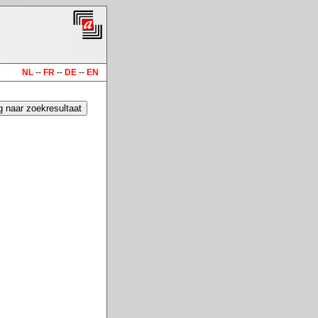
NL
--
FR
--
DE
--
EN