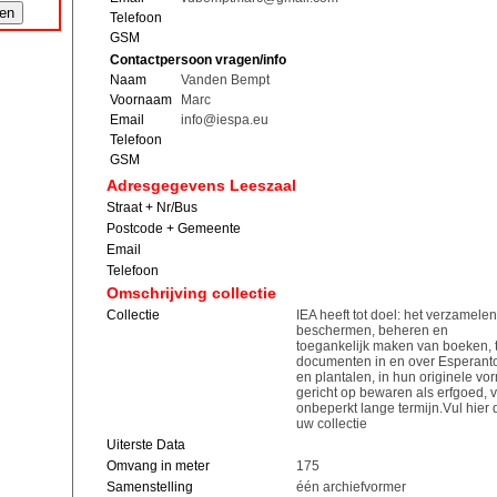
Telefoon
GSM
Contactpersoon vragen/info
Naam
Vanden Bempt
Voornaam
Marc
Email
info@iespa.eu
Telefoon
GSM
Adresgegevens Leeszaal
Straat + Nr/Bus
Postcode + Gemeente
Email
Telefoon
Omschrijving collectie
Collectie
IEA heeft tot doel: het verzamelen
beschermen, beheren en
toegankelijk maken van boeken, t
documenten in en over Esperant
en plantalen, in hun originele vorm
gericht op bewaren als erfgoed, 
onbeperkt lange termijn.Vul hier 
uw collectie
Uiterste Data
Omvang in meter
175
Samenstelling
één archiefvormer