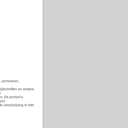
, archiveren,
ijdschriften en andere
o
. Dit archief is
voor
de omschrijving in mbt