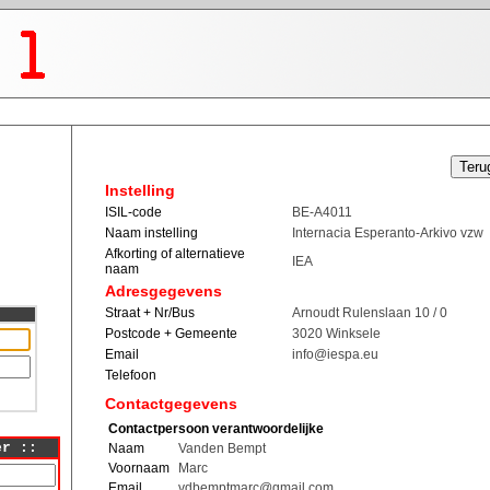
Instelling
ISIL-code
BE-A4011
Naam instelling
Internacia Esperanto-Arkivo vzw
Afkorting of alternatieve
IEA
naam
Adresgegevens
Straat + Nr/Bus
Arnoudt Rulenslaan 10 / 0
Postcode + Gemeente
3020 Winksele
Email
info@iespa.eu
Telefoon
Contactgegevens
Contactpersoon verantwoordelijke
er ::
Naam
Vanden Bempt
Voornaam
Marc
Email
vdbemptmarc@gmail.com